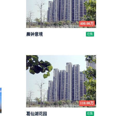
400.00万
晨钟意境
在售
110.00万
葛仙湖花园
在售