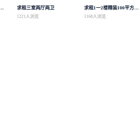
中心区房型不限2室1厅中档装修
求租三室两厅两卫
求租1一2楼精装100平方里面基本设备不...
1221
人浏览
1168
人浏览