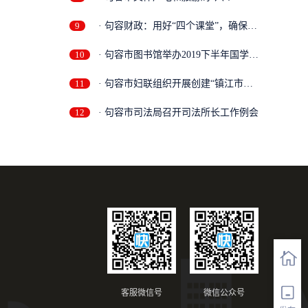
做...
9
· 句容财政：用好“四个课堂”，确保
主...
10
· 句容市图书馆举办2019下半年国学讲
座...
11
· 句容市妇联组织开展创建“镇江市巾
帼...
12
· 句容市司法局召开司法所长工作例会
客服微信号
微信公众号