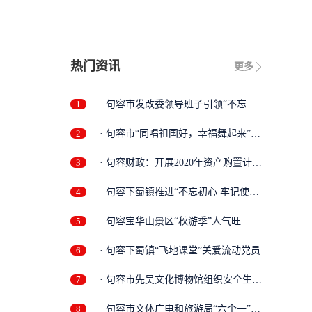
热门资讯
更多
1
· 句容市发改委领导班子引领“不忘初
心...
2
· 句容市“同唱祖国好，幸福舞起来”
第...
3
· 句容财政：开展2020年资产购置计划
专...
4
· 句容下蜀镇推进“不忘初心 牢记使
命”...
5
· 句容宝华山景区“秋游季”人气旺
6
· 句容下蜀镇“飞地课堂”关爱流动党员
7
· 句容市先吴文化博物馆组织安全生产
学...
8
· 句容市文体广电和旅游局“六个一”