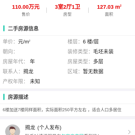
110.00万元
3
室
2
厅
1
卫
127.03 m
2
售价
房型
面积
二手房源信息
单价：
元/m
楼层：
6 楼/层
2
朝向：
装修类型：
毛坯未装
房屋年代：
年
房屋类型：
多层
联系人：
揭龙
区域：
暂无数据
产权年限：
未知
房源描述
6楼加送7楼同样面积，实际面积250平方左右 ，适合人口多居住
揭龙
(个人发布)